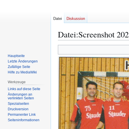
Datei
Diskussion
Datei
:
Screenshot 20
Zur
Zur
Navigation
Suche
Hauptseite
springen
springen
Letzte Änderungen
Zufällige Seite
Hilfe zu MediaWiki
Werkzeuge
Links auf diese Seite
Änderungen an
verlinkten Seiten
Spezialseiten
Druckversion
Permanenter Link
Seiten­­informationen