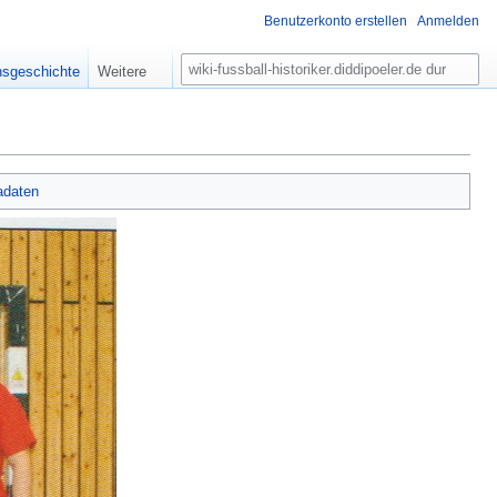
Benutzerkonto erstellen
Anmelden
S
nsgeschichte
Weitere
u
c
h
e
adaten