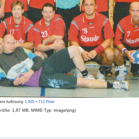
ere Auflösung:
1.005 × 712 Pixel
.
igröße: 1,87 MB, MIME-Typ:
image/png
)