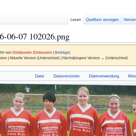
Lesen
Quelltext anzeigen
Versio
26-06-07 102026.png
 Uhr von
Diddipoeler
(
Diskussion
|
Beiträge
)
sion | Aktuelle Version (Unterschied) | Nächstjüngere Version → (Unterschied)
Datei
Dateiversionen
Dateiverwendung
Met