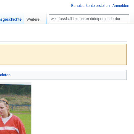
Benutzerkonto erstellen
Anmelden
S
nsgeschichte
Weitere
u
c
h
e
adaten