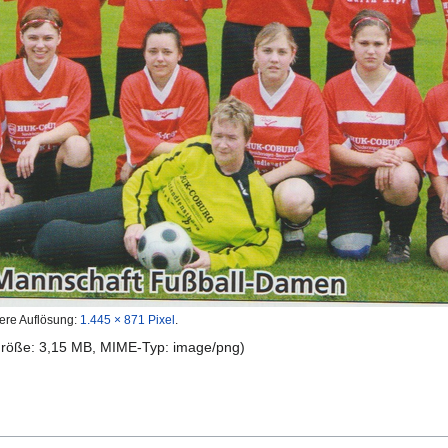
ere Auflösung:
1.445 × 871 Pixel
.
igröße: 3,15 MB, MIME-Typ:
image/png
)