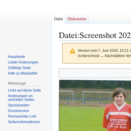
Datei
Diskussion
Datei
:
Screenshot 20
Version vom 7. Juni 2026, 10:21
(Unterschied) ← Nächstältere Ver
Hauptseite
Letzte Änderungen
Zufällige Seite
Zur
Zur
Hilfe zu MediaWiki
Navigation
Suche
Werkzeuge
springen
springen
Links auf diese Seite
Änderungen an
verlinkten Seiten
Spezialseiten
Druckversion
Permanenter Link
Seiten­­informationen