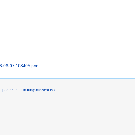
26-06-07 103405.png
.
ddipoeler.de
Haftungsausschluss