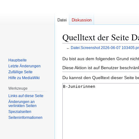
Datei
Diskussion
Quelltext der Seite 
←
Datei:Screenshot 2026-06-07 103405.p
Zur
Zur
Du bist aus dem folgenden Grund nicht 
Hauptseite
Navigation
Suche
Letzte Änderungen
Diese Aktion ist auf Benutzer beschrän
springen
springen
Zufällige Seite
Du kannst den Quelltext dieser Seite b
Hilfe zu MediaWiki
Werkzeuge
Links auf diese Seite
Änderungen an
verlinkten Seiten
Spezialseiten
Seiten­­informationen