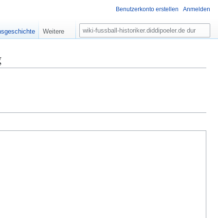
Benutzerkonto erstellen
Anmelden
S
nsgeschichte
Weitere
u
c
g
h
e