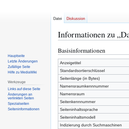
Datei
Diskussion
Informationen zu „D
Basisinformationen
Zur
Zur
Navigation
Suche
Hauptseite
Letzte Änderungen
springen
springen
Anzeigetitel
Zufällige Seite
Standardsortierschlüssel
Hilfe zu MediaWiki
Seitenlänge (in Bytes)
Werkzeuge
Namensraumkennnummer
Links auf diese Seite
Namensraum
Änderungen an
verlinkten Seiten
Seitenkennnummer
Spezialseiten
Seiten­­informationen
Seiteninhaltssprache
Seiteninhaltsmodell
Indizierung durch Suchmaschinen