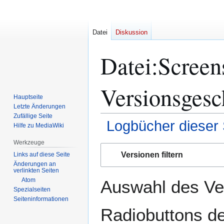
Datei
Diskussion
Datei:Screen
Versionsgesc
Hauptseite
Letzte Änderungen
Zufällige Seite
Logbücher dieser 
Hilfe zu MediaWiki
Werkzeuge
Zur
Zur
Versionen filtern
Links auf diese Seite
Navigation
Suche
Änderungen an
springen
springen
verlinkten Seiten
Atom
Auswahl des Ver
Spezialseiten
Seiten­­informationen
Radiobuttons de