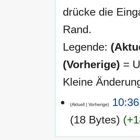
drücke die Eing
Rand.
Legende:
(Aktue
(Vorherige)
= U
Kleine Änderun
7
10:36
Aktuell
Vorherige
.
J
18 Bytes
+1
u
n
K
i
e
2