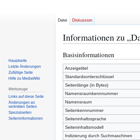
Datei
Diskussion
Informationen zu „D
Basisinformationen
Zur
Zur
Navigation
Suche
Hauptseite
Letzte Änderungen
springen
springen
Anzeigetitel
Zufällige Seite
Standardsortierschlüssel
Hilfe zu MediaWiki
Seitenlänge (in Bytes)
Werkzeuge
Namensraumkennnummer
Links auf diese Seite
Namensraum
Änderungen an
verlinkten Seiten
Seitenkennnummer
Spezialseiten
Seiten­­informationen
Seiteninhaltssprache
Seiteninhaltsmodell
Indizierung durch Suchmaschinen