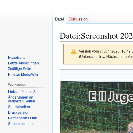
Datei
Diskussion
Datei
:
Screenshot 20
Version vom 7. Juni 2026, 10:49
(Unterschied) ← Nächstältere Ver
Hauptseite
Letzte Änderungen
Zufällige Seite
Zur
Zur
Hilfe zu MediaWiki
Navigation
Suche
Werkzeuge
springen
springen
Links auf diese Seite
Änderungen an
verlinkten Seiten
Spezialseiten
Druckversion
Permanenter Link
Seiten­­informationen