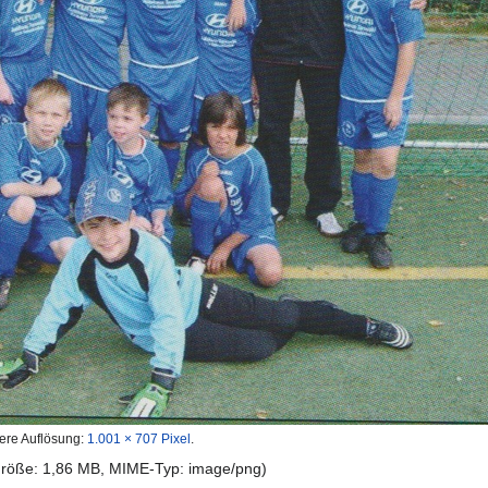
ere Auflösung:
1.001 × 707 Pixel
.
igröße: 1,86 MB, MIME-Typ:
image/png
)