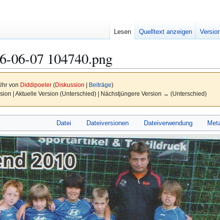
Lesen
Quelltext anzeigen
Versio
26-06-07 104740.png
 Uhr von
Diddipoeler
(
Diskussion
|
Beiträge
)
sion | Aktuelle Version (Unterschied) | Nächstjüngere Version → (Unterschied)
Datei
Dateiversionen
Dateiverwendung
Met