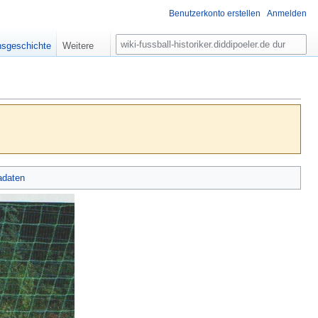
Benutzerkonto erstellen
Anmelden
S
nsgeschichte
Weitere
u
c
h
e
adaten