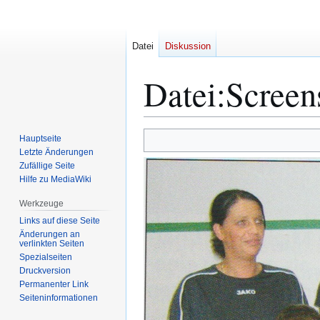
Datei
Diskussion
Datei
:
Screen
Zur
Zur
Hauptseite
Navigation
Suche
Letzte Änderungen
Zufällige Seite
springen
springen
Hilfe zu MediaWiki
Werkzeuge
Links auf diese Seite
Änderungen an
verlinkten Seiten
Spezialseiten
Druckversion
Permanenter Link
Seiten­­informationen