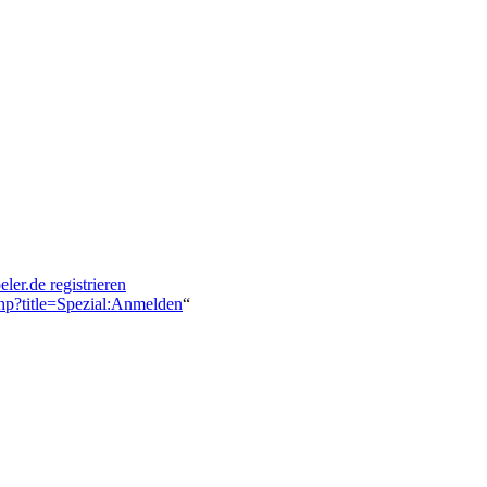
eler.de registrieren
.php?title=Spezial:Anmelden
“