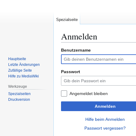
Spezialseite
Anmelden
Benutzername
Zur
Zur
Navigation
Suche
Hauptseite
springen
springen
Letzte Änderungen
Zufällige Seite
Passwort
Hilfe zu MediaWiki
Werkzeuge
Angemeldet bleiben
Spezialseiten
Druckversion
Anmelden
Hilfe beim Anmelden
Passwort vergessen?