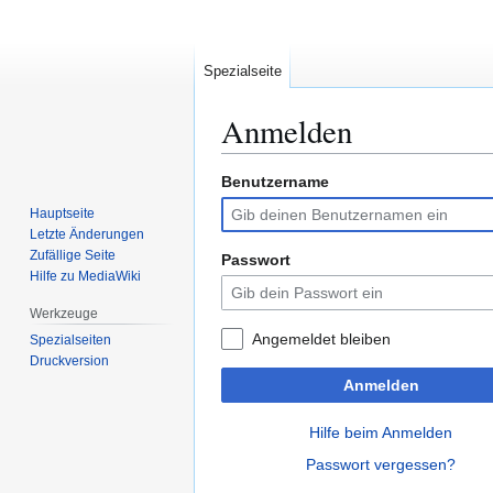
Spezialseite
Anmelden
Benutzername
Zur
Zur
Navigation
Suche
Hauptseite
springen
springen
Letzte Änderungen
Zufällige Seite
Passwort
Hilfe zu MediaWiki
Werkzeuge
Angemeldet bleiben
Spezialseiten
Druckversion
Anmelden
Hilfe beim Anmelden
Passwort vergessen?