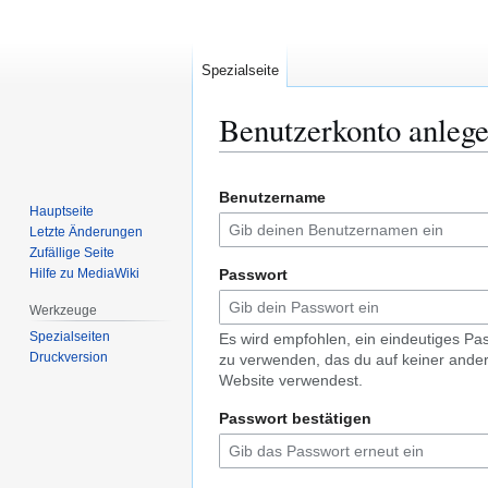
Spezialseite
Benutzerkonto anleg
Zur
Zur
Benutzername
Navigation
Suche
Hauptseite
springen
springen
Letzte Änderungen
Zufällige Seite
Hilfe zu MediaWiki
Passwort
Werkzeuge
Spezialseiten
Es wird empfohlen, ein eindeutiges Pa
Druckversion
zu verwenden, das du auf keiner ande
Website verwendest.
Passwort bestätigen