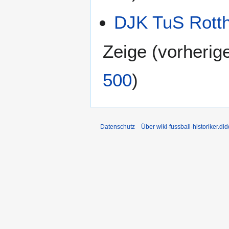
DJK TuS Rotth
Zeige (
vorherig
500
)
Datenschutz
Über wiki-fussball-historiker.di