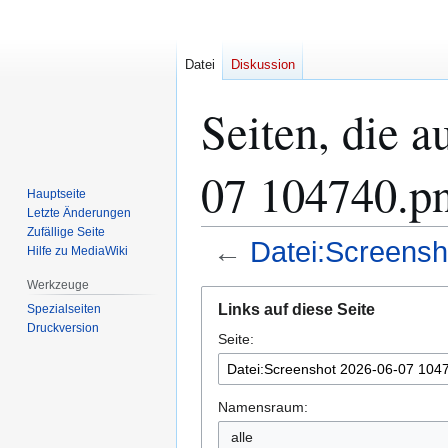
Datei
Diskussion
Seiten, die 
07 104740.pn
Hauptseite
Letzte Änderungen
Zufällige Seite
←
Datei:Screensh
Hilfe zu MediaWiki
Werkzeuge
Zur
Zur
Links auf diese Seite
Spezialseiten
Navigation
Suche
Druckversion
Seite:
springen
springen
Namensraum: