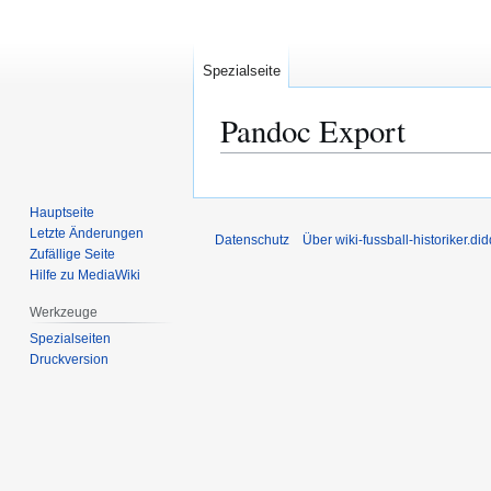
Spezialseite
Pandoc Export
Zur
Zur
Navigation
Suche
Hauptseite
springen
springen
Letzte Änderungen
Datenschutz
Über wiki-fussball-historiker.di
Zufällige Seite
Hilfe zu MediaWiki
Werkzeuge
Spezialseiten
Druckversion