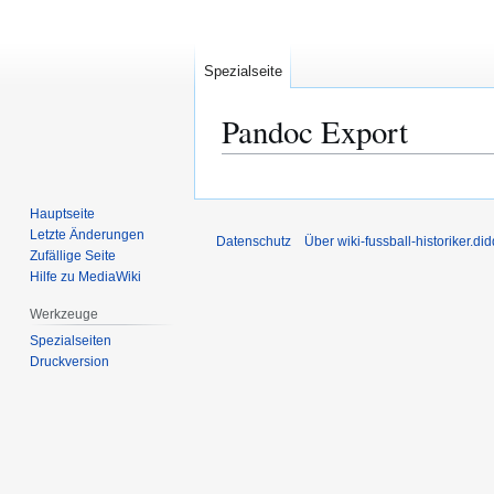
Spezialseite
Pandoc Export
Zur
Zur
Navigation
Suche
Hauptseite
springen
springen
Letzte Änderungen
Datenschutz
Über wiki-fussball-historiker.di
Zufällige Seite
Hilfe zu MediaWiki
Werkzeuge
Spezialseiten
Druckversion